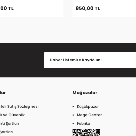
00 TL
850,00 TL
lar
Mağazalar
feli Satış Sözleşmesi
Küçükpazar
lik ve Güvenlik
Mega Center
ti Şartları
Fabrika
Şartları