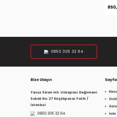
850,
0850 305 32 64
Bize Ulaşın
Sayfa
Mesa
Yavuz Sinan mh. Unkapanı Değirmeni
Sokak No: 27 Küçükpazar Fatih /
Gizli
İstanbul
Garan
0850 305 32 64
İade 