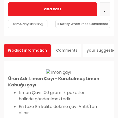
add cart
same day shipping
Notify When Price Considered
Product information
Comments
your suggestio
Ürün Adı: Limon Çayı - Kurutulmuş Limon
Kabuğu çayı
Limon Çayı 100 gramlık paketler
halinde gönderilmektedir.
En taze En kalite dökme çayı Antik'ten
alınır.